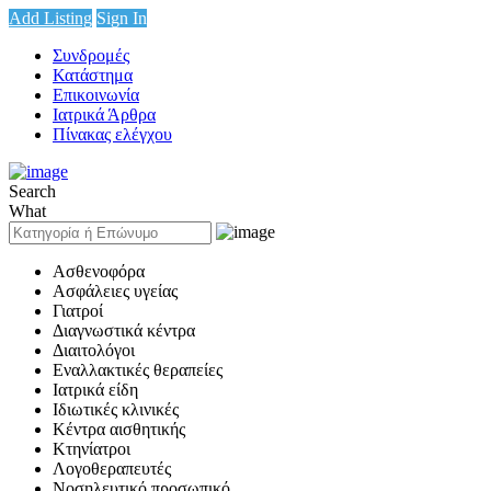
Add Listing
Sign In
Συνδρομές
Κατάστημα
Επικοινωνία
Ιατρικά Άρθρα
Πίνακας ελέγχου
Search
What
Ασθενοφόρα
Ασφάλειες υγείας
Γιατροί
Διαγνωστικά κέντρα
Διαιτολόγοι
Εναλλακτικές θεραπείες
Ιατρικά είδη
Ιδιωτικές κλινικές
Κέντρα αισθητικής
Κτηνίατροι
Λογοθεραπευτές
Νοσηλευτικό προσωπικό