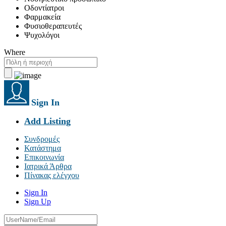
Οδοντίατροι
Φαρμακεία
Φυσιοθεραπευτές
Ψυχολόγοι
Where
Sign In
Add Listing
Συνδρομές
Κατάστημα
Επικοινωνία
Ιατρικά Άρθρα
Πίνακας ελέγχου
Sign In
Sign Up