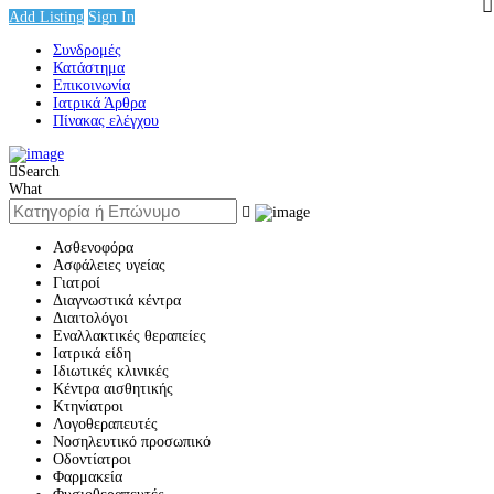
Add Listing
Sign In
Συνδρομές
Κατάστημα
Επικοινωνία
Ιατρικά Άρθρα
Πίνακας ελέγχου
Search
What
Ασθενοφόρα
Ασφάλειες υγείας
Γιατροί
Διαγνωστικά κέντρα
Διαιτολόγοι
Εναλλακτικές θεραπείες
Ιατρικά είδη
Ιδιωτικές κλινικές
Κέντρα αισθητικής
Κτηνίατροι
Λογοθεραπευτές
Νοσηλευτικό προσωπικό
Οδοντίατροι
Φαρμακεία