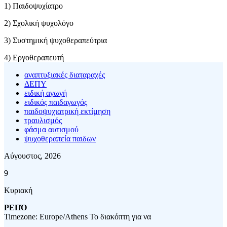
1) Παιδοψυχίατρο
2) Σχολική ψυχολόγο
3) Συστημική ψυχοθεραπεύτρια
4) Εργοθεραπευτή
αναπτυξιακές διαταραχές
ΔΕΠΥ
ειδική αγωγή
ειδικός παιδαγωγός
παιδοψυχιατρική εκτίμηση
τραυλισμός
φάσμα αυτισμού
ψυχοθεραπεία παιδων
Αύγουστος, 2026
9
Κυριακή
ΡΕΠΌ
Timezone: Europe/Athens
Το διακόπτη για να