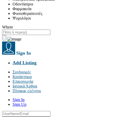
Οδοντίατροι
Φαρμακεία
Φυσιοθεραπευτές
Ψυχολόγοι
Where
Sign In
Add Listing
Συνδρομές
Κατάστημα
Επικοινωνία
Ιατρικά Άρθρα
Πίνακας ελέγχου
Sign In
Sign Up