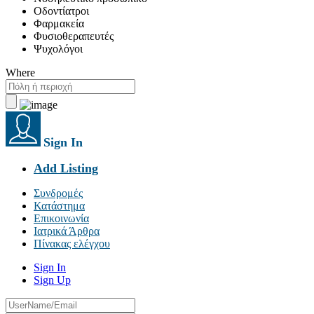
Οδοντίατροι
Φαρμακεία
Φυσιοθεραπευτές
Ψυχολόγοι
Where
Sign In
Add Listing
Συνδρομές
Κατάστημα
Επικοινωνία
Ιατρικά Άρθρα
Πίνακας ελέγχου
Sign In
Sign Up