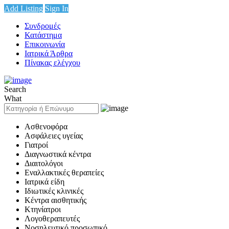
Add Listing
Sign In
Συνδρομές
Κατάστημα
Επικοινωνία
Ιατρικά Άρθρα
Πίνακας ελέγχου
Search
What
Ασθενοφόρα
Ασφάλειες υγείας
Γιατροί
Διαγνωστικά κέντρα
Διαιτολόγοι
Εναλλακτικές θεραπείες
Ιατρικά είδη
Ιδιωτικές κλινικές
Κέντρα αισθητικής
Κτηνίατροι
Λογοθεραπευτές
Νοσηλευτικό προσωπικό