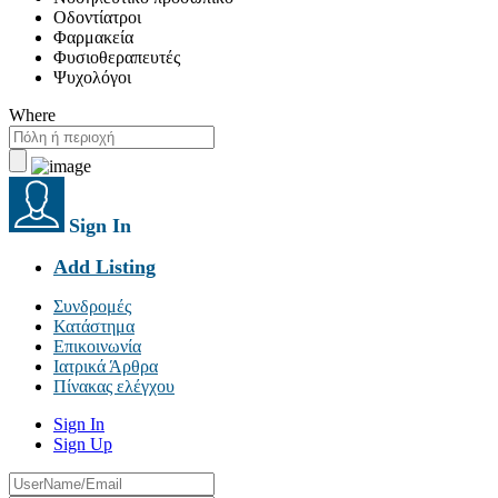
Οδοντίατροι
Φαρμακεία
Φυσιοθεραπευτές
Ψυχολόγοι
Where
Sign In
Add Listing
Συνδρομές
Κατάστημα
Επικοινωνία
Ιατρικά Άρθρα
Πίνακας ελέγχου
Sign In
Sign Up