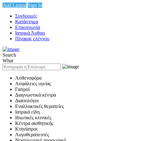
Add Listing
Sign In
Συνδρομές
Κατάστημα
Επικοινωνία
Ιατρικά Άρθρα
Πίνακας ελέγχου
Search
What
Ασθενοφόρα
Ασφάλειες υγείας
Γιατροί
Διαγνωστικά κέντρα
Διαιτολόγοι
Εναλλακτικές θεραπείες
Ιατρικά είδη
Ιδιωτικές κλινικές
Κέντρα αισθητικής
Κτηνίατροι
Λογοθεραπευτές
Νοσηλευτικό προσωπικό