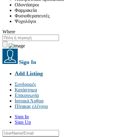
Οδοντίατροι
Φαρμακεία
Φυσιοθεραπευτές
Ψυχολόγοι
Where
Sign In
Add Listing
Συνδρομές
Κατάστημα
Επικοινωνία
Ιατρικά Άρθρα
Πίνακας ελέγχου
Sign In
Sign Up