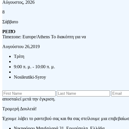
Αύγουστος, 2026
8
Σάββατο
ΡΕΠΌ
Timezone: Europe/Athens
Το διακόπτη για να
Αυγούστου 26,2019
Τρίτη
9:00 π. μ. - 10:00 π. μ.
Nosileutiki-Syroy
αποσταλεί μετά την έγκριση.
Τρομερή Δουλειά!
Έχουμε λάβει το ραντεβού σας και θα σας στείλουμε μια επιβεβαίωση
Νικηφόρου Μανδηλαρά 31, Ερμούπολη, Ελλάδα