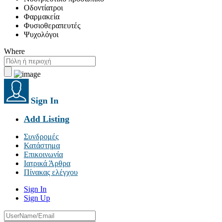
Οδοντίατροι
Φαρμακεία
Φυσιοθεραπευτές
Ψυχολόγοι
Where
Sign In
Add Listing
Συνδρομές
Κατάστημα
Επικοινωνία
Ιατρικά Άρθρα
Πίνακας ελέγχου
Sign In
Sign Up