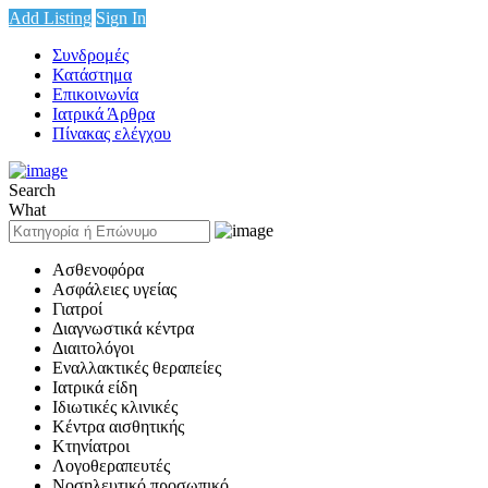
Add Listing
Sign In
Συνδρομές
Κατάστημα
Επικοινωνία
Ιατρικά Άρθρα
Πίνακας ελέγχου
Search
What
Ασθενοφόρα
Ασφάλειες υγείας
Γιατροί
Διαγνωστικά κέντρα
Διαιτολόγοι
Εναλλακτικές θεραπείες
Ιατρικά είδη
Ιδιωτικές κλινικές
Κέντρα αισθητικής
Κτηνίατροι
Λογοθεραπευτές
Νοσηλευτικό προσωπικό