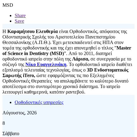
MSD
Share
Save
Η
Καραμήτσου Ελευθερία
είναι Ορθοδοντικός, απόφοιτος της
Οδοντιατρικής Σχολής του Αριστοτελείου Πανεπιστημίου
Θεσσαλονίκης (Α.Π.Θ.). Έχει μετεκπαιδευτεί στις ΗΠΑ στον
τομέα της ορθοδοντικής και της έχει απονεμηθεί ο τίτλος ”
Master
of Science in Dentistry (MSD)
”. Από το 2011, διατηρεί
ορθοδοντικό ιατρείο στην πόλη της
Λάρισα,
σε συνεργασία με το
σύζυγό της
Νίκο Ευαγγελινάκη
. Το ορθοδοντικό ιατρείο διαθέτει
εξοπλισμό τελευταίας τεχνολογίας, όπως ο
3D Ενδοστοματικός
Σαρωτής iTero,
ώστε εφαρμόζοντας τις πιο Εξελιγμένες
Ορθοδοντικές Θεραπείες να απολαμβάνετε το καλύτερο δυνατό
αποτέλεσμα στο συντομότερο χρονικό διάστημα. Το ιατρείο
λειτουργεί καθημερινά, κατόπιν ραντεβού.
Ορθοδοντικές υπηρεσίες
Αύγουστος, 2026
8
Σάββατο