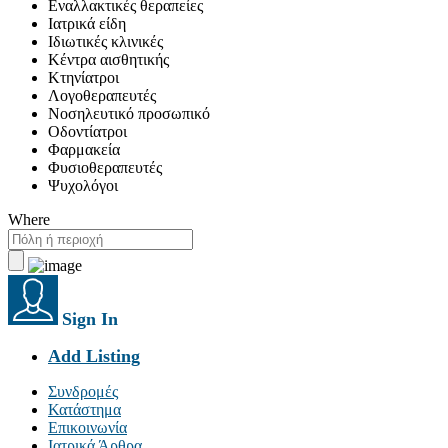
Εναλλακτικές θεραπείες
Ιατρικά είδη
Ιδιωτικές κλινικές
Κέντρα αισθητικής
Κτηνίατροι
Λογοθεραπευτές
Νοσηλευτικό προσωπικό
Οδοντίατροι
Φαρμακεία
Φυσιοθεραπευτές
Ψυχολόγοι
Where
Sign In
Add Listing
Συνδρομές
Κατάστημα
Επικοινωνία
Ιατρικά Άρθρα