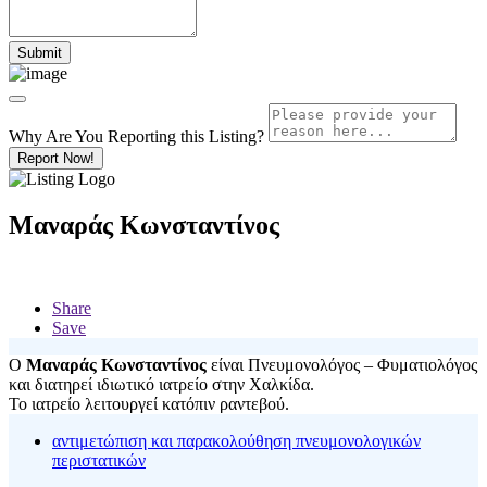
Why Are You Reporting this
Listing?
Report Now!
Μαναράς Κωνσταντίνος
Share
Save
Ο
Μαναράς Κωνσταντίνος
είναι Πνευμονολόγος – Φυματιολόγος
και διατηρεί ιδιωτικό ιατρείο στην Χαλκίδα.
Το ιατρείο λειτουργεί κατόπιν ραντεβού.
αντιμετώπιση και παρακολούθηση πνευμονολογικών
περιστατικών