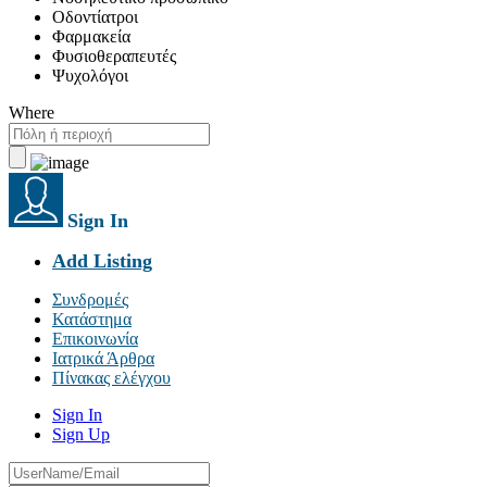
Οδοντίατροι
Φαρμακεία
Φυσιοθεραπευτές
Ψυχολόγοι
Where
Sign In
Add Listing
Συνδρομές
Κατάστημα
Επικοινωνία
Ιατρικά Άρθρα
Πίνακας ελέγχου
Sign In
Sign Up