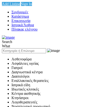
Add Listing
Sign In
Συνδρομές
Κατάστημα
Επικοινωνία
Ιατρικά Άρθρα
Πίνακας ελέγχου
Search
What
Ασθενοφόρα
Ασφάλειες υγείας
Γιατροί
Διαγνωστικά κέντρα
Διαιτολόγοι
Εναλλακτικές θεραπείες
Ιατρικά είδη
Ιδιωτικές κλινικές
Κέντρα αισθητικής
Κτηνίατροι
Λογοθεραπευτές
Νοσηλευτικό προσωπικό