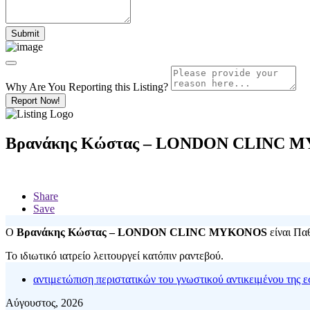
Why Are You Reporting this
Listing?
Report Now!
Βρανάκης Κώστας – LONDON CLINC 
Share
Save
Ο
Βρανάκης Κώστας – LONDON CLINC MYKONOS
είναι Πα
Το ιδιωτικό ιατρείο λειτουργεί κατόπιν ραντεβού.
αντιμετώπιση περιστατικών του γνωστικού αντικειμένου της 
Αύγουστος, 2026