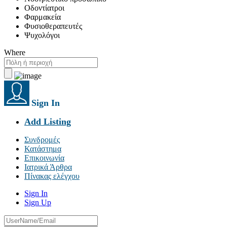
Οδοντίατροι
Φαρμακεία
Φυσιοθεραπευτές
Ψυχολόγοι
Where
Sign In
Add Listing
Συνδρομές
Κατάστημα
Επικοινωνία
Ιατρικά Άρθρα
Πίνακας ελέγχου
Sign In
Sign Up