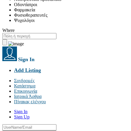
Οδοντίατροι
Φαρμακεία
Φυσιοθεραπευτές
Ψυχολόγοι
Where
Sign In
Add Listing
Συνδρομές
Κατάστημα
Επικοινωνία
Ιατρικά Άρθρα
Πίνακας ελέγχου
Sign In
Sign Up