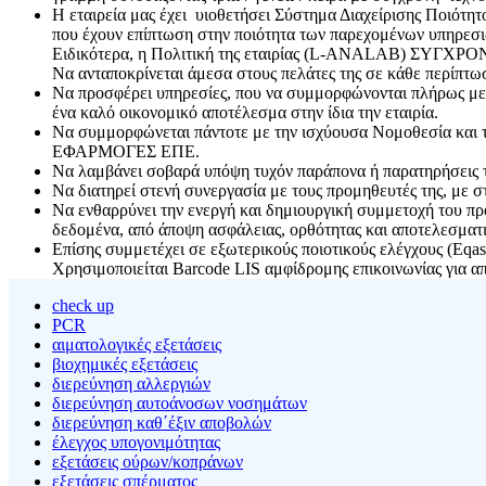
Η εταιρεία μας έχει υιοθετήσει Σύστημα Διαχείρισης Ποιότητ
που έχουν επίπτωση στην ποιότητα των παρεχομένων υπηρεσι
Ειδικότερα, η Πολιτική της εταιρίας (L-ANALAB) ΣΥ
Να ανταποκρίνεται άμεσα στους πελάτες της σε κάθε περίπτω
Να προσφέρει υπηρεσίες, που να συμμορφώνονται πλήρως με τ
ένα καλό οικονομικό αποτέλεσμα στην ίδια την εταιρία.
Να συμμορφώνεται πάντοτε με την ισχύουσα Νομοθεσία κα
ΕΦΑΡΜΟΓΕΣ ΕΠΕ.
Να λαμβάνει σοβαρά υπόψη τυχόν παράπονα ή παρατηρήσεις των
Να διατηρεί στενή συνεργασία με τους προμηθευτές της, με σ
Να ενθαρρύνει την ενεργή και δημιουργική συμμετοχή του π
δεδομένα, από άποψη ασφάλειας, ορθότητας και αποτελεσματι
Επίσης συμμετέχει σε εξωτερικούς ποιοτικούς ελέγχους (Eqa
Χρησιμοποιείται Barcode LIS αμφίδρομης επικοινωνίας για α
check up
PCR
αιματολογικές εξετάσεις
βιοχημικές εξετάσεις
διερεύνηση αλλεργιών
διερεύνηση αυτοάνοσων νοσημάτων
διερεύνηση καθ΄έξιν αποβολών
έλεγχος υπογονιμότητας
εξετάσεις ούρων/κοπράνων
εξετάσεις σπέρματος