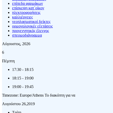
επίπεδα φαρμάκων
επίσκεψη κατ΄οίκον
ηλεκτροφορήσεις
καλλιέργειες
νεοπλασματικοί δείκτες
ορμονολογικές εξετάσεις
προγεννητικός έλεγχος
σπερμοδιάγραμμα
Αύγουστος, 2026
6
Πέμπτη
17:30
-
18:15
18:15
-
19:00
19:00
-
19:45
Timezone: Europe/Athens
Το διακόπτη για να
Αυγούστου 26,2019
Τρίτη