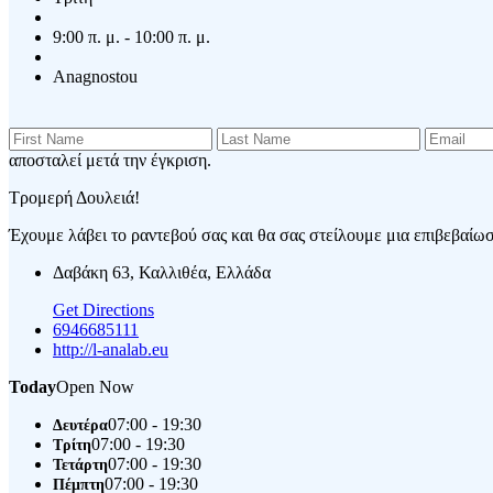
9:00 π. μ. - 10:00 π. μ.
Anagnostou
αποσταλεί μετά την έγκριση.
Τρομερή Δουλειά!
Έχουμε λάβει το ραντεβού σας και θα σας στείλουμε μια επιβεβαίωση
Δαβάκη 63, Καλλιθέα, Ελλάδα
Get Directions
6946685111
http://l-analab.eu
Today
Open Now
07:00 - 19:30
Δευτέρα
07:00 - 19:30
Τρίτη
07:00 - 19:30
Τετάρτη
07:00 - 19:30
Πέμπτη