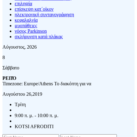
επιληψία
επίσκεψη κατ΄οίκον
ηλεκτρονική συνταγογράφηση
κεφαλαλγία
μυοπάθειες
νόσος Parkinson
σκλήρυνση κατά πλάκας
Αύγουστος, 2026
8
Σάββατο
ΡΕΠΌ
Timezone: Europe/Athens
Το διακόπτη για να
Αυγούστου 26,2019
Τρίτη
9:00 π. μ. - 10:00 π. μ.
KOTSI AFRODITI