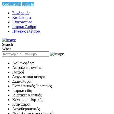
Add Listing
Sign In
Συνδρομές
Κατάστημα
Επικοινωνία
Ιατρικά Άρθρα
Πίνακας ελέγχου
Search
What
Ασθενοφόρα
Ασφάλειες υγείας
Γιατροί
Διαγνωστικά κέντρα
Διαιτολόγοι
Εναλλακτικές θεραπείες
Ιατρικά είδη
Ιδιωτικές κλινικές
Κέντρα αισθητικής
Κτηνίατροι
Λογοθεραπευτές
Νοσηλευτικό προσωπικό