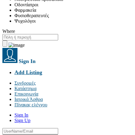
Οδοντίατροι
Φαρμακεία
Φυσιοθεραπευτές
Ψυχολόγοι
Where
Sign In
Add Listing
Συνδρομές
Κατάστημα
Επικοινωνία
Ιατρικά Άρθρα
Πίνακας ελέγχου
Sign In
Sign Up