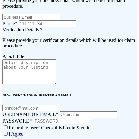
Please provide your business email which will be use for claim
procedure.
Phone
*
Verfication Details
*
Please provide your verification details which will be used for claim
procedure.
Attach File
NEW USER? TO SIGNUP ENTER AN EMAIL
USERNAME OR EMAIL
*
PASSWORD
*
Returning user? Check this box to Sign in
I Agree