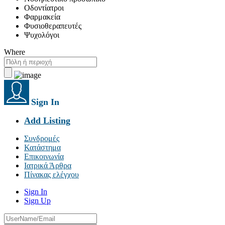
Οδοντίατροι
Φαρμακεία
Φυσιοθεραπευτές
Ψυχολόγοι
Where
Sign In
Add Listing
Συνδρομές
Κατάστημα
Επικοινωνία
Ιατρικά Άρθρα
Πίνακας ελέγχου
Sign In
Sign Up