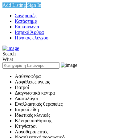
Add Listing
Sign In
Συνδρομές
Κατάστημα
Επικοινωνία
Ιατρικά Άρθρα
Πίνακας ελέγχου
Search
What
Ασθενοφόρα
Ασφάλειες υγείας
Γιατροί
Διαγνωστικά κέντρα
Διαιτολόγοι
Εναλλακτικές θεραπείες
Ιατρικά είδη
Ιδιωτικές κλινικές
Κέντρα αισθητικής
Κτηνίατροι
Λογοθεραπευτές
Νοσηλευτικό προσωπικό