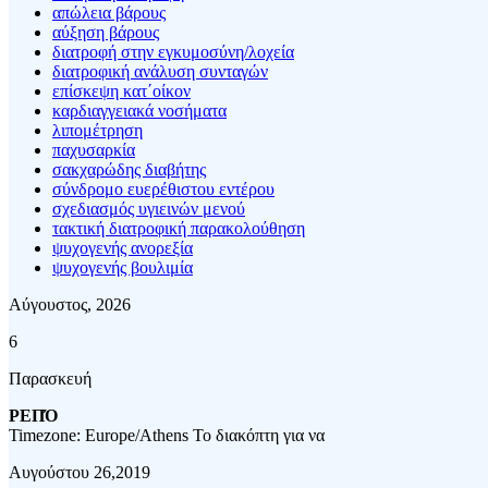
απώλεια βάρους
αύξηση βάρους
διατροφή στην εγκυμοσύνη/λοχεία
διατροφική ανάλυση συνταγών
επίσκεψη κατ΄οίκον
καρδιαγγειακά νοσήματα
λιπομέτρηση
παχυσαρκία
σακχαρώδης διαβήτης
σύνδρομο ευερέθιστου εντέρου
σχεδιασμός υγιεινών μενού
τακτική διατροφική παρακολούθηση
ψυχογενής ανορεξία
ψυχογενής βουλιμία
Αύγουστος, 2026
6
Παρασκευή
ΡΕΠΌ
Timezone: Europe/Athens
Το διακόπτη για να
Αυγούστου 26,2019