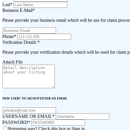
Last
*
Business E-Mail
*
Please provide your business email which will be use for claim proce
Phone
*
Verfication Details
*
Please provide your verification details which will be used for claim 
Attach File
NEW USER? TO SIGNUP ENTER AN EMAIL
USERNAME OR EMAIL
*
PASSWORD
*
Returning user? Check this box to Sign in