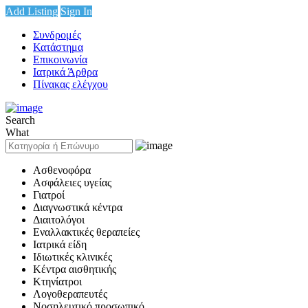
Add Listing
Sign In
Συνδρομές
Κατάστημα
Επικοινωνία
Ιατρικά Άρθρα
Πίνακας ελέγχου
Search
What
Ασθενοφόρα
Ασφάλειες υγείας
Γιατροί
Διαγνωστικά κέντρα
Διαιτολόγοι
Εναλλακτικές θεραπείες
Ιατρικά είδη
Ιδιωτικές κλινικές
Κέντρα αισθητικής
Κτηνίατροι
Λογοθεραπευτές
Νοσηλευτικό προσωπικό