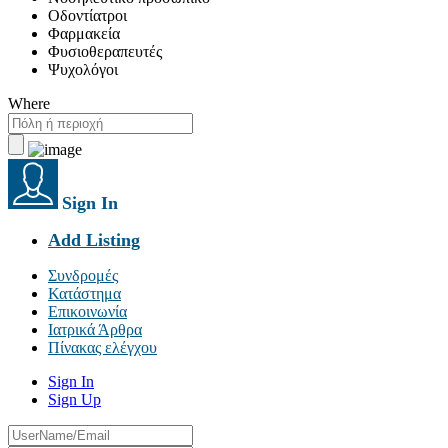
Οδοντίατροι
Φαρμακεία
Φυσιοθεραπευτές
Ψυχολόγοι
Where
Sign In
Add Listing
Συνδρομές
Κατάστημα
Επικοινωνία
Ιατρικά Άρθρα
Πίνακας ελέγχου
Sign In
Sign Up