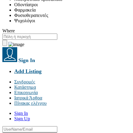
Οδοντίατροι
Φαρμακεία
Φυσιοθεραπευτές
Ψυχολόγοι
Where
Sign In
Add Listing
Συνδρομές
Κατάστημα
Επικοινωνία
Ιατρικά Άρθρα
Πίνακας ελέγχου
Sign In
Sign Up