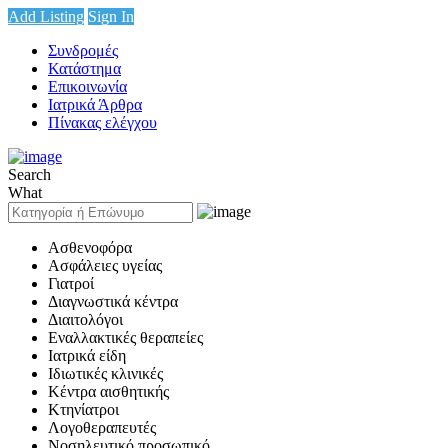
Add Listing
Sign In
Συνδρομές
Κατάστημα
Επικοινωνία
Ιατρικά Άρθρα
Πίνακας ελέγχου
Search
What
Ασθενοφόρα
Ασφάλειες υγείας
Γιατροί
Διαγνωστικά κέντρα
Διαιτολόγοι
Εναλλακτικές θεραπείες
Ιατρικά είδη
Ιδιωτικές κλινικές
Κέντρα αισθητικής
Κτηνίατροι
Λογοθεραπευτές
Νοσηλευτικό προσωπικό