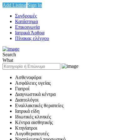
Add Listing
Sign In
Συνδρομές
Κατάστημα
Επικοινωνία
Ιατρικά Άρθρα
Πίνακας ελέγχου
Search
What
Ασθενοφόρα
Ασφάλειες υγείας
Γιατροί
Διαγνωστικά κέντρα
Διαιτολόγοι
Εναλλακτικές θεραπείες
Ιατρικά είδη
Ιδιωτικές κλινικές
Κέντρα αισθητικής
Κτηνίατροι
Λογοθεραπευτές
Νοσηλευτικό προσωπικό