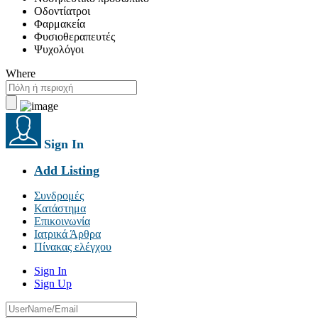
Οδοντίατροι
Φαρμακεία
Φυσιοθεραπευτές
Ψυχολόγοι
Where
Sign In
Add Listing
Συνδρομές
Κατάστημα
Επικοινωνία
Ιατρικά Άρθρα
Πίνακας ελέγχου
Sign In
Sign Up