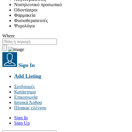
Νοσηλευτικό προσωπικό
Οδοντίατροι
Φαρμακεία
Φυσιοθεραπευτές
Ψυχολόγοι
Where
Sign In
Add Listing
Συνδρομές
Κατάστημα
Επικοινωνία
Ιατρικά Άρθρα
Πίνακας ελέγχου
Sign In
Sign Up