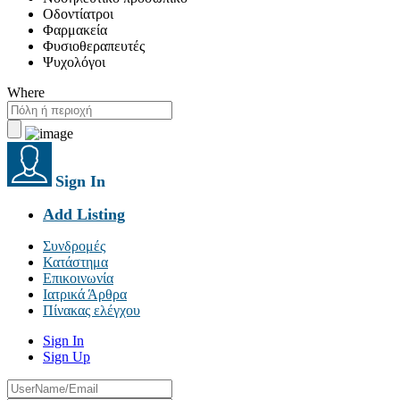
Οδοντίατροι
Φαρμακεία
Φυσιοθεραπευτές
Ψυχολόγοι
Where
Sign In
Add Listing
Συνδρομές
Κατάστημα
Επικοινωνία
Ιατρικά Άρθρα
Πίνακας ελέγχου
Sign In
Sign Up