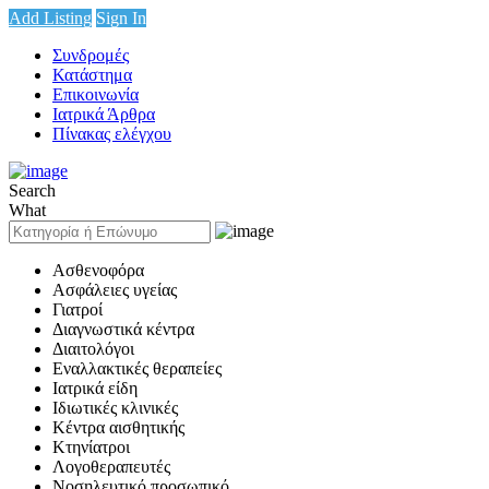
Add Listing
Sign In
Συνδρομές
Κατάστημα
Επικοινωνία
Ιατρικά Άρθρα
Πίνακας ελέγχου
Search
What
Ασθενοφόρα
Ασφάλειες υγείας
Γιατροί
Διαγνωστικά κέντρα
Διαιτολόγοι
Εναλλακτικές θεραπείες
Ιατρικά είδη
Ιδιωτικές κλινικές
Κέντρα αισθητικής
Κτηνίατροι
Λογοθεραπευτές
Νοσηλευτικό προσωπικό