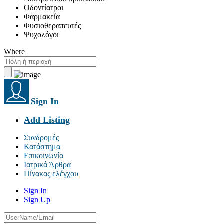
Οδοντίατροι
Φαρμακεία
Φυσιοθεραπευτές
Ψυχολόγοι
Where
Sign In
Add Listing
Συνδρομές
Κατάστημα
Επικοινωνία
Ιατρικά Άρθρα
Πίνακας ελέγχου
Sign In
Sign Up