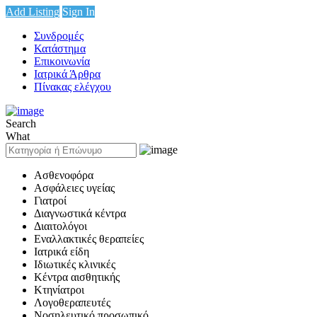
Add Listing
Sign In
Συνδρομές
Κατάστημα
Επικοινωνία
Ιατρικά Άρθρα
Πίνακας ελέγχου
Search
What
Ασθενοφόρα
Ασφάλειες υγείας
Γιατροί
Διαγνωστικά κέντρα
Διαιτολόγοι
Εναλλακτικές θεραπείες
Ιατρικά είδη
Ιδιωτικές κλινικές
Κέντρα αισθητικής
Κτηνίατροι
Λογοθεραπευτές
Νοσηλευτικό προσωπικό