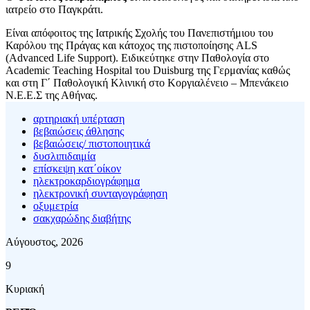
ιατρείο στο Παγκράτι.
Είναι απόφοιτος της Ιατρικής Σχολής του Πανεπιστήμιου του
Καρόλου της Πράγας και κάτοχος της πιστοποίησης ALS
(Advanced Life Support). Ειδικεύτηκε στην Παθολογία στο
Academic Teaching Hospital του Duisburg της Γερμανίας καθώς
και στη Γ΄ Παθολογική Κλινική στο Κοργιαλένειο – Μπενάκειο
Ν.Ε.Ε.Σ της Αθήνας.
αρτηριακή υπέρταση
βεβαιώσεις άθλησης
βεβαιώσεις/ πιστοποιητικά
δυσλιπιδαιμία
επίσκεψη κατ΄οίκον
ηλεκτροκαρδιογράφημα
ηλεκτρονική συνταγογράφηση
οξυμετρία
σακχαρώδης διαβήτης
Αύγουστος, 2026
9
Κυριακή