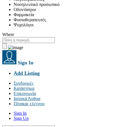
Νοσηλευτικό προσωπικό
Οδοντίατροι
Φαρμακεία
Φυσιοθεραπευτές
Ψυχολόγοι
Where
Sign In
Add Listing
Συνδρομές
Κατάστημα
Επικοινωνία
Ιατρικά Άρθρα
Πίνακας ελέγχου
Sign In
Sign Up