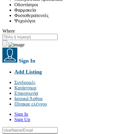
Οδοντίατροι
Φαρμακεία
Φυσιοθεραπευτές
Ψυχολόγοι
Where
Sign In
Add Listing
Συνδρομές
Κατάστημα
Επικοινωνία
Ιατρικά Άρθρα
Πίνακας ελέγχου
Sign In
Sign Up