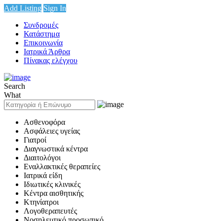
Add Listing
Sign In
Συνδρομές
Κατάστημα
Επικοινωνία
Ιατρικά Άρθρα
Πίνακας ελέγχου
Search
What
Ασθενοφόρα
Ασφάλειες υγείας
Γιατροί
Διαγνωστικά κέντρα
Διαιτολόγοι
Εναλλακτικές θεραπείες
Ιατρικά είδη
Ιδιωτικές κλινικές
Κέντρα αισθητικής
Κτηνίατροι
Λογοθεραπευτές
Νοσηλευτικό προσωπικό