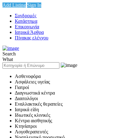
Add Listing
Sign In
Συνδρομές
Κατάστημα
Επικοινωνία
Ιατρικά Άρθρα
Πίνακας ελέγχου
Search
What
Ασθενοφόρα
Ασφάλειες υγείας
Γιατροί
Διαγνωστικά κέντρα
Διαιτολόγοι
Εναλλακτικές θεραπείες
Ιατρικά είδη
Ιδιωτικές κλινικές
Κέντρα αισθητικής
Κτηνίατροι
Λογοθεραπευτές
Νοσηλευτικό προσωπικό