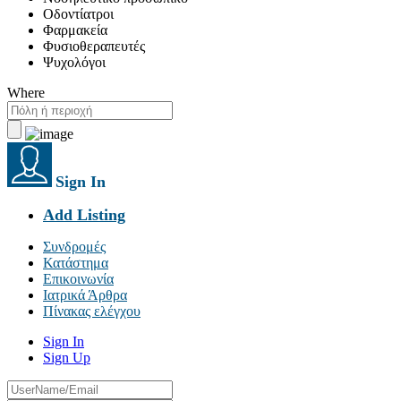
Οδοντίατροι
Φαρμακεία
Φυσιοθεραπευτές
Ψυχολόγοι
Where
Sign In
Add Listing
Συνδρομές
Κατάστημα
Επικοινωνία
Ιατρικά Άρθρα
Πίνακας ελέγχου
Sign In
Sign Up