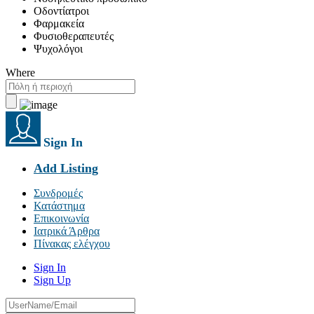
Οδοντίατροι
Φαρμακεία
Φυσιοθεραπευτές
Ψυχολόγοι
Where
Sign In
Add Listing
Συνδρομές
Κατάστημα
Επικοινωνία
Ιατρικά Άρθρα
Πίνακας ελέγχου
Sign In
Sign Up