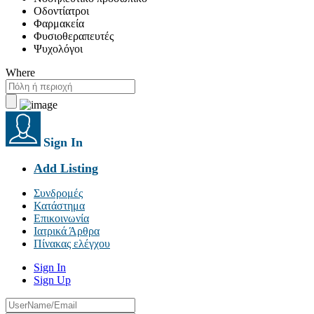
Οδοντίατροι
Φαρμακεία
Φυσιοθεραπευτές
Ψυχολόγοι
Where
Sign In
Add Listing
Συνδρομές
Κατάστημα
Επικοινωνία
Ιατρικά Άρθρα
Πίνακας ελέγχου
Sign In
Sign Up