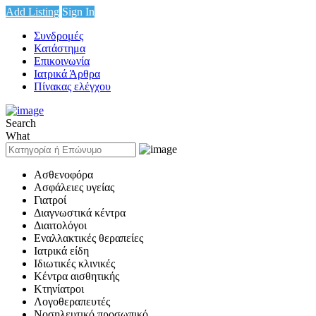
Add Listing
Sign In
Συνδρομές
Κατάστημα
Επικοινωνία
Ιατρικά Άρθρα
Πίνακας ελέγχου
Search
What
Ασθενοφόρα
Ασφάλειες υγείας
Γιατροί
Διαγνωστικά κέντρα
Διαιτολόγοι
Εναλλακτικές θεραπείες
Ιατρικά είδη
Ιδιωτικές κλινικές
Κέντρα αισθητικής
Κτηνίατροι
Λογοθεραπευτές
Νοσηλευτικό προσωπικό