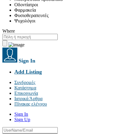
Οδοντίατροι
Φαρμακεία
Φυσιοθεραπευτές
Ψυχολόγοι
Where
Sign In
Add Listing
Συνδρομές
Κατάστημα
Επικοινωνία
Ιατρικά Άρθρα
Πίνακας ελέγχου
Sign In
Sign Up