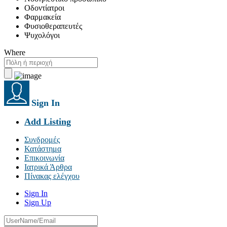
Οδοντίατροι
Φαρμακεία
Φυσιοθεραπευτές
Ψυχολόγοι
Where
Sign In
Add Listing
Συνδρομές
Κατάστημα
Επικοινωνία
Ιατρικά Άρθρα
Πίνακας ελέγχου
Sign In
Sign Up