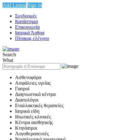
Add Listing
Sign In
Συνδρομές
Κατάστημα
Επικοινωνία
Ιατρικά Άρθρα
Πίνακας ελέγχου
Search
What
Ασθενοφόρα
Ασφάλειες υγείας
Γιατροί
Διαγνωστικά κέντρα
Διαιτολόγοι
Εναλλακτικές θεραπείες
Ιατρικά είδη
Ιδιωτικές κλινικές
Κέντρα αισθητικής
Κτηνίατροι
Λογοθεραπευτές
Νοσηλευτικό προσωπικό