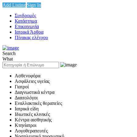
Add Listing
Sign In
Συνδρομές
Κατάστημα
Επικοινωνία
Ιατρικά Άρθρα
Πίνακας ελέγχου
Search
What
Ασθενοφόρα
Ασφάλειες υγείας
Γιατροί
Διαγνωστικά κέντρα
Διαιτολόγοι
Εναλλακτικές θεραπείες
Ιατρικά είδη
Ιδιωτικές κλινικές
Κέντρα αισθητικής
Κτηνίατροι
Λογοθεραπευτές
Νοσηλευτικό προσωπικό