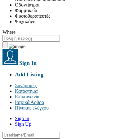
Οδοντίατροι
Φαρμακεία
Φυσιοθεραπευτές
Ψυχολόγοι
Where
Sign In
Add Listing
Συνδρομές
Κατάστημα
Επικοινωνία
Ιατρικά Άρθρα
Πίνακας ελέγχου
Sign In
Sign Up