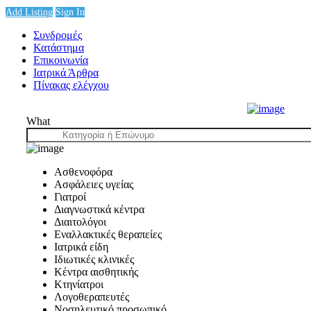
Add Listing
Sign In
Συνδρομές
Κατάστημα
Επικοινωνία
Ιατρικά Άρθρα
Πίνακας ελέγχου
What
Ασθενοφόρα
Ασφάλειες υγείας
Γιατροί
Διαγνωστικά κέντρα
Διαιτολόγοι
Εναλλακτικές θεραπείες
Ιατρικά είδη
Ιδιωτικές κλινικές
Κέντρα αισθητικής
Κτηνίατροι
Λογοθεραπευτές
Νοσηλευτικό προσωπικό