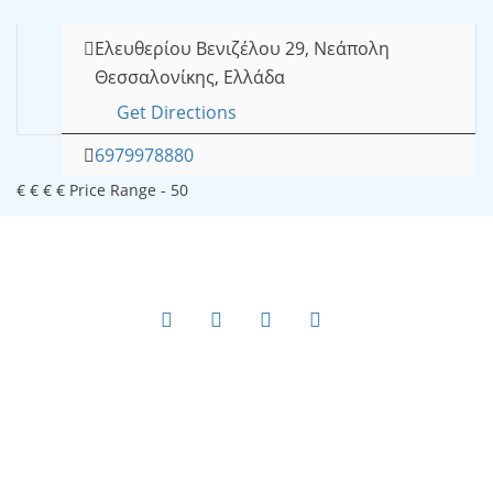
Ελευθερίου Βενιζέλου 29, Νεάπολη
Θεσσαλονίκης, Ελλάδα
Get Directions
6979978880
€
€
€
€
Price Range
- 50
Copyright © 2021-2025 Ygeia247.gr - ygeia247.com