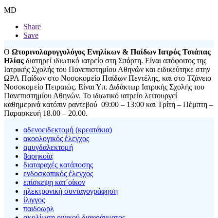
MD
Share
Save
Ο
Ωτορινολαρυγγολόγος Ενηλίκων & Παίδων Ιατρός Τσιάπας
Ηλίας
διατηρεί ιδιωτικό ιατρείο στη Σπάρτη. Είναι απόφοιτος της
Ιατρικής Σχολής του Πανεπιστημίου Αθηνών και ειδικεύτηκε στην
ΩΡΛ Παίδων στο Νοσοκομείο Παίδων Πεντέλης, και στο Τζάνειο
Νοσοκομείο Πειραιώς. Είναι Υπ. Διδάκτωρ Ιατρικής Σχολής του
Πανεπιστημίου Αθηνών. Το ιδιωτικό ιατρείο λειτουργεί
καθημερινά κατόπιν ραντεβού 09:00 – 13:00 και Τρίτη – Πέμπτη –
Παρασκευή 18.00 – 20.00.
αδενοειδεκτομή (κρεατάκια)
ακοολογικός έλεγχος
αμυγδαλεκτομή
βαρηκοϊα
διαταραχές κατάποσης
ενδοσκοπικός έλεγχος
επίσκεψη κατ΄οίκον
ηλεκτρονική συνταγογράφηση
ίλιγγος
παιδοωρλ
σκολίωση ρινικού διαφράγματος