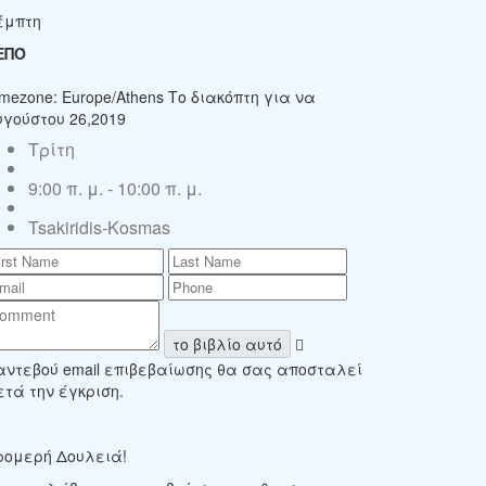
έμπτη
ΕΠΌ
imezone: Europe/Athens
Το διακόπτη για να
υγούστου 26,2019
Τρίτη
9:00 π. μ. - 10:00 π. μ.
Tsakiridis-Kosmas
το βιβλίο αυτό
αντεβού email επιβεβαίωσης θα σας αποσταλεί
ετά την έγκριση.
ρομερή Δουλειά!