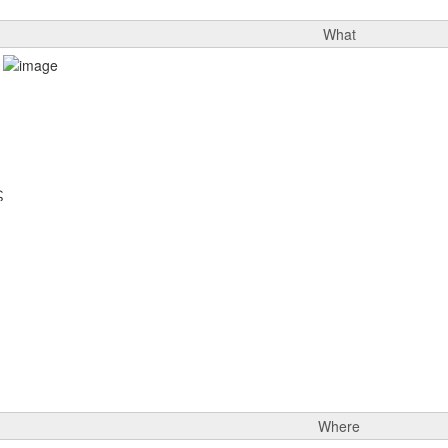
What
ς
Where