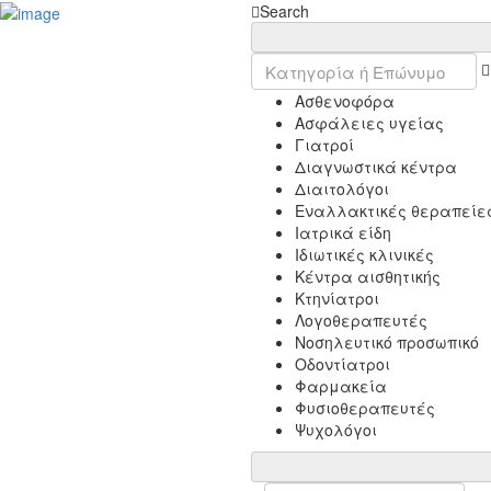
Add Listing
Sign In
Search
Συνδρομές
Κατάστημα
Επικοινωνία
Ιατρικά Άρθρα
Ασθενοφόρα
Πίνακας ελέγχου
Ασφάλειες υγείας
Γιατροί
Διαγνωστικά κέντρα
Διαιτολόγοι
Εναλλακτικές θεραπείε
Ιατρικά είδη
Ιδιωτικές κλινικές
Κέντρα αισθητικής
Κτηνίατροι
Λογοθεραπευτές
Νοσηλευτικό προσωπικό
Οδοντίατροι
Φαρμακεία
Φυσιοθεραπευτές
Ψυχολόγοι