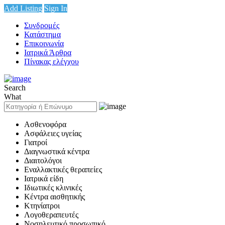
Add Listing
Sign In
Συνδρομές
Κατάστημα
Επικοινωνία
Ιατρικά Άρθρα
Πίνακας ελέγχου
Search
What
Ασθενοφόρα
Ασφάλειες υγείας
Γιατροί
Διαγνωστικά κέντρα
Διαιτολόγοι
Εναλλακτικές θεραπείες
Ιατρικά είδη
Ιδιωτικές κλινικές
Κέντρα αισθητικής
Κτηνίατροι
Λογοθεραπευτές
Νοσηλευτικό προσωπικό