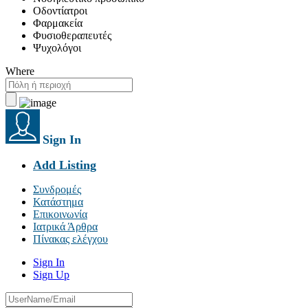
Οδοντίατροι
Φαρμακεία
Φυσιοθεραπευτές
Ψυχολόγοι
Where
Sign In
Add Listing
Συνδρομές
Κατάστημα
Επικοινωνία
Ιατρικά Άρθρα
Πίνακας ελέγχου
Sign In
Sign Up