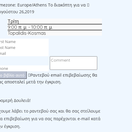
imezone: Europe/Athens
Το διακόπτη για να
υγούστου 26,2019
Τρίτη
9:00 π. μ. - 10:00 π. μ.
Topalidis-Kosmas
Ραντεβού email επιβεβαίωσης θα
το βιβλίο αυτό
ας αποσταλεί μετά την έγκριση.
ρομερή Δουλειά!
χουμε λάβει το ραντεβού σας και θα σας στείλουμε
ια επιβεβαίωση για να σας παρέχονται e-mail κατά
ν έγκριση.