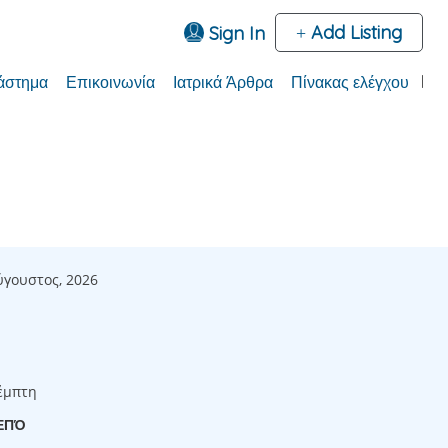
Add Listing
Sign In
άστημα
Επικοινωνία
Ιατρικά Άρθρα
Πίνακας ελέγχου
ύγουστος, 2026
έμπτη
ΕΠΌ