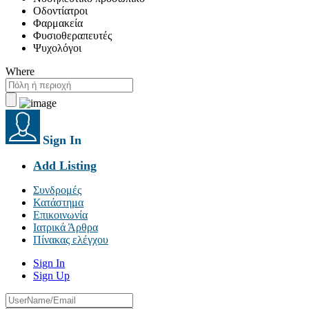
Οδοντίατροι
Φαρμακεία
Φυσιοθεραπευτές
Ψυχολόγοι
Where
Sign In
Add Listing
Συνδρομές
Κατάστημα
Επικοινωνία
Ιατρικά Άρθρα
Πίνακας ελέγχου
Sign In
Sign Up