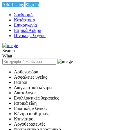
Add Listing
Sign In
Συνδρομές
Κατάστημα
Επικοινωνία
Ιατρικά Άρθρα
Πίνακας ελέγχου
Search
What
Ασθενοφόρα
Ασφάλειες υγείας
Γιατροί
Διαγνωστικά κέντρα
Διαιτολόγοι
Εναλλακτικές θεραπείες
Ιατρικά είδη
Ιδιωτικές κλινικές
Κέντρα αισθητικής
Κτηνίατροι
Λογοθεραπευτές
Νοσηλευτικό προσωπικό