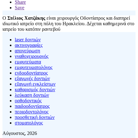
Share
Save
Ο
Στέλιος Χατζάκης
είναι χειρουργός Οδοντίατρος και διατηρεί
ιδιωτικό ιατρείο στη πόλη του Ηρακλείου. Δέχεται καθημερινά στο
ιατρείο του κατόπιν ραντεβού
laser δοντιών
ακτινογραφίες
απονεύρωση
γναθοχειρουργός
εμφυτεύματα
εμφυτευματολόγος
ενδοοδοντίατρος
εξαγωγές δοντιών
εξαγωγή εγκλείστων
καθαρισμός δοντιών
λεύκαση δοντιών
ορθοδοντικός
παιδοοδοντίατρος
περιοδοντολόγος
προσθετική δοντιών
στοματολόγος
Αύγουστος, 2026