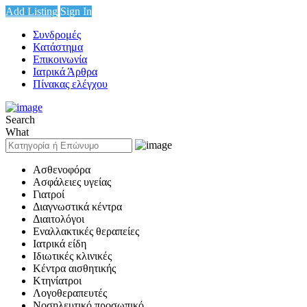
Add Listing
Sign In
Συνδρομές
Κατάστημα
Επικοινωνία
Ιατρικά Άρθρα
Πίνακας ελέγχου
Search
What
Ασθενοφόρα
Ασφάλειες υγείας
Γιατροί
Διαγνωστικά κέντρα
Διαιτολόγοι
Εναλλακτικές θεραπείες
Ιατρικά είδη
Ιδιωτικές κλινικές
Κέντρα αισθητικής
Κτηνίατροι
Λογοθεραπευτές
Νοσηλευτικό προσωπικό