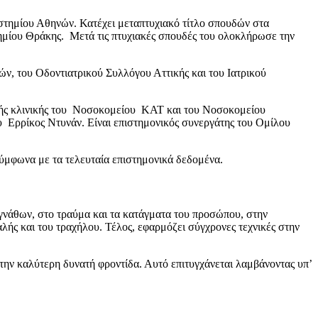
ιστημίου Αθηνών. Κατέχει μεταπτυχιακό τίτλο σπουδών στα
ημίου Θράκης. Μετά τις πτυχιακές σπουδές του ολοκλήρωσε την
ν, του Οδοντιατρικού Συλλόγου Αττικής και του Ιατρικού
ικής κλινικής του Νοσοκομείου ΚΑΤ και του Νοσοκομείου
υ Ερρίκος Ντυνάν. Είναι επιστημονικός συνεργάτης του Ομίλου
σύμφωνα με τα τελευταία επιστημονικά δεδομένα.
γνάθων, στο τραύμα και τα κατάγματα του προσώπου, στην
ς και του τραχήλου. Τέλος, εφαρμόζει σύγχρονες τεχνικές στην
 την καλύτερη δυνατή φροντίδα. Αυτό επιτυγχάνεται λαμβάνοντας υπ’