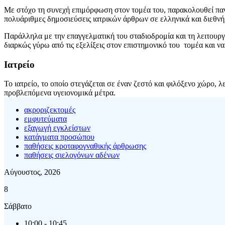
Με στόχο τη συνεχή επιμόρφωση στον τομέα του, παρακολουθεί παν
πολυάριθμες δημοσιεύσεις ιατρικών άρθρων σε ελληνικά και διεθνή
Παράλληλα με την επαγγελματική του σταδιοδρομία και τη λειτουργί
διαρκώς γύρω από τις εξελίξεις στον επιστημονικό του τομέα και ν
Ιατρείο
Το ιατρείο, το οποίο στεγάζεται σε έναν ζεστό και φιλόξενο χώρο, λε
προβλεπόμενα υγειονομικά μέτρα.
ακροριζεκτομές
εμφυτεύματα
εξαγωγή εγκλείστων
κατάγματα προσώπου
παθήσεις κροταφογναθικής άρθρωσης
παθήσεις σιελογόνων αδένων
Αύγουστος, 2026
8
Σάββατο
10:00
-
10:45