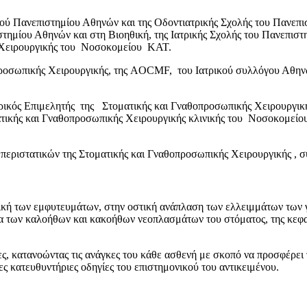
ακού Πανεπιστημίου Αθηνών και της Οδοντιατρικής Σχολής του Πανεπ
ημίου Αθηνών και στη Βιοηθική, της Ιατρικής Σχολής του Πανεπιστ
ς Χειρουργικής του Νοσοκομείου ΚΑΤ.
οπροσωπικής Χειρουργικής, της AOCMF, του Ιατρικού συλλόγου Αθηνώ
κουρικός Επιμελητής της Στοματικής και Γναθοπροσωπικής Χειρουργ
ματικής και Γναθοπροσωπικής Χειρουργικής κλινικής του Νοσοκομείο
ων περιστατικών της Στοματικής και Γναθοπροσωπικής Χειρουργικής , 
ργική των εμφυτευμάτων, στην οστική ανάπλαση των ελλειμμάτων των 
 των καλοήθων και κακοήθων νεοπλασμάτων του στόματος, της κεφαλή
ες, κατανοώντας τις ανάγκες του κάθε ασθενή με σκοπό να προσφέρει
ες κατευθυντήριες οδηγίες του επιστημονικού του αντικειμένου.