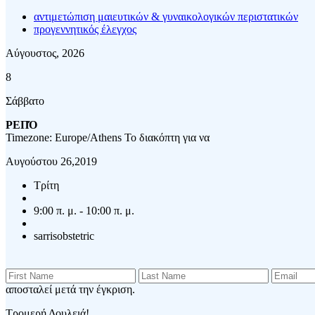
αντιμετώπιση μαιευτικών & γυναικολογικών περιστατικών
προγεννητικός έλεγχος
Αύγουστος, 2026
8
Σάββατο
ΡΕΠΌ
Timezone: Europe/Athens
Το διακόπτη για να
Αυγούστου 26,2019
Τρίτη
9:00 π. μ. - 10:00 π. μ.
sarrisobstetric
αποσταλεί μετά την έγκριση.
Τρομερή Δουλειά!