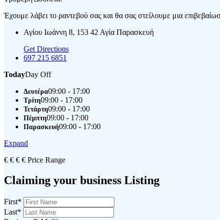
Έχουμε λάβει το ραντεβού σας και θα σας στείλουμε μια επιβεβαίωση
Αγίου Ιωάννη 8, 153 42 Αγία Παρασκευή
Get Directions
697 215 6851
Today
Day Off
09:00 - 17:00
Δευτέρα
09:00 - 17:00
Τρίτη
09:00 - 17:00
Τετάρτη
09:00 - 17:00
Πέμπτη
09:00 - 17:00
Παρασκευή
Expand
€
€
€
€
Price Range
Claiming your business Listing
First
*
Last
*