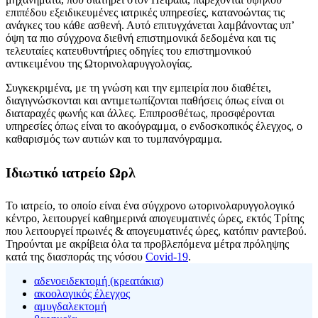
επιπέδου εξειδικευμένες ιατρικές υπηρεσίες, κατανοώντας τις
ανάγκες του κάθε ασθενή. Αυτό επιτυγχάνεται λαμβάνοντας υπ’
όψη τα πιο σύγχρονα διεθνή επιστημονικά δεδομένα και τις
τελευταίες κατευθυντήριες οδηγίες του επιστημονικού
αντικειμένου της Ωτορινολαρυγγολογίας.
Συγκεκριμένα, με τη γνώση και την εμπειρία που διαθέτει,
διαγιγνώσκονται και αντιμετωπίζονται παθήσεις όπως είναι οι
διαταραχές φωνής και άλλες. Επιπροσθέτως, προσφέρονται
υπηρεσίες όπως είναι το ακοόγραμμα, ο ενδοσκοπικός έλεγχος, ο
καθαρισμός των αυτιών και το τυμπανόγραμμα.
Ιδιωτικό ιατρείο Ωρλ
Το ιατρείο, το οποίο είναι ένα σύγχρονο ωτορινολαρυγγολογικό
κέντρο, λειτουργεί καθημερινά απογευματινές ώρες, εκτός Τρίτης
που λειτουργεί πρωινές & απογευματινές ώρες, κατόπιν ραντεβού.
Τηρούνται με ακρίβεια όλα τα προβλεπόμενα μέτρα πρόληψης
κατά της διασποράς της νόσου
Covid-19
.
αδενοειδεκτομή (κρεατάκια)
ακοολογικός έλεγχος
αμυγδαλεκτομή