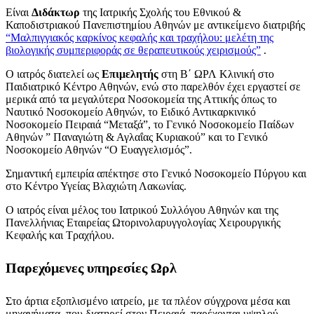
Είναι
Διδάκτωρ
της Ιατρικής Σχολής του Εθνικού &
Καποδιστριακού Πανεπιστημίου Αθηνών με αντικείμενο διατριβής
“Μαλπιγγιακός καρκίνος κεφαλής και τραχήλου: μελέτη της
βιολογικής συμπεριφοράς σε θεραπευτικούς χειρισμούς”
.
Ο ιατρός διατελεί ως
Επιμελητής
στη Β΄ ΩΡΛ Κλινική στο
Παιδιατρικό Κέντρο Αθηνών, ενώ στο παρελθόν έχει εργαστεί σε
μερικά από τα μεγαλύτερα Νοσοκομεία της Αττικής όπως το
Ναυτικό Νοσοκομείο Αθηνών, το Ειδικό Αντικαρκινικό
Νοσοκομείο Πειραιά “Μεταξά”, το Γενικό Νοσοκομείο Παίδων
Αθηνών ” Παναγιώτη & Αγλαΐας Κυριακού” και το Γενικό
Νοσοκομείο Αθηνών “Ο Ευαγγελισμός”.
Σημαντική εμπειρία απέκτησε στο Γενικό Νοσοκομείο Πύργου και
στο Κέντρο Υγείας Βλαχιώτη Λακωνίας.
Ο ιατρός είναι μέλος του Ιατρικού Συλλόγου Αθηνών και της
Πανελλήνιας Εταιρείας Ωτορινολαρυγγολογίας Χειρουργικής
Κεφαλής και Τραχήλου.
Παρεχόμενες υπηρεσίες Ωρλ
Στο άρτια εξοπλισμένο ιατρείο, με τα πλέον σύγχρονα μέσα και
μηχανήματα, που διατηρεί στον Πειραιά, παρέχονται υψηλού