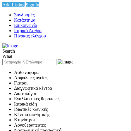
Add Listing
Sign In
Συνδρομές
Κατάστημα
Επικοινωνία
Ιατρικά Άρθρα
Πίνακας ελέγχου
Search
What
Ασθενοφόρα
Ασφάλειες υγείας
Γιατροί
Διαγνωστικά κέντρα
Διαιτολόγοι
Εναλλακτικές θεραπείες
Ιατρικά είδη
Ιδιωτικές κλινικές
Κέντρα αισθητικής
Κτηνίατροι
Λογοθεραπευτές
Νοσηλευτικό προσωπικό