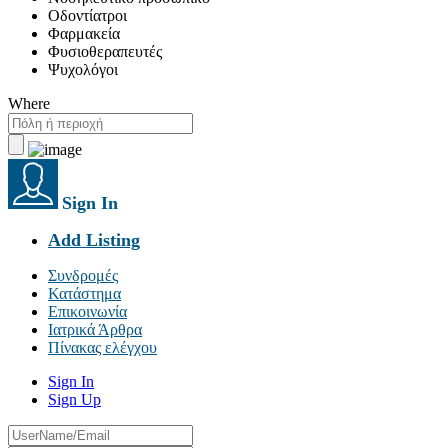
Οδοντίατροι
Φαρμακεία
Φυσιοθεραπευτές
Ψυχολόγοι
Where
Sign In
Add Listing
Συνδρομές
Κατάστημα
Επικοινωνία
Ιατρικά Άρθρα
Πίνακας ελέγχου
Sign In
Sign Up