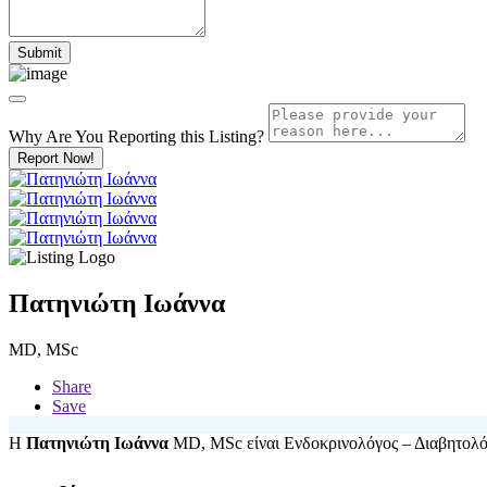
Why Are You Reporting this
Listing?
Report Now!
Πατηνιώτη Ιωάννα
MD, MSc
Share
Save
Η
Πατηνιώτη Ιωάννα
MD, MSc είναι Ενδοκρινολόγος – Διαβητολόγο