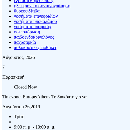
εξέταση θυρεοειδούς
ηλεκτρονική συνταγογράφηση
θυρεοειδίτιδα
νοσήματα επινεφριδίων
νοσήματα υποθαλάμου
νοσήματα υπόφυσης
οστεοπόρωση
παιδοενδοκρινολόγος
παχυσαρκία
πολυκυστικές ωοθήκες
Αύγουστος, 2026
7
Παρασκευή
Closed Now
Timezone: Europe/Athens
Το διακόπτη για να
Αυγούστου 26,2019
Τρίτη
9:00 π. μ. - 10:00 π. μ.