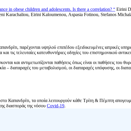
ance in obese children and adolescents. Is there a correlation? “
Eirini D
Eleni Karachaliou, Eirini Kaloumenou, Aspasia Fotinou, Stefanos Micha
απανδρίτι, παρέχονται υψηλού επιπέδου εξειδικευμένες ιατρικές υπηρ
και τις τελευταίες κατευθυντήριες οδηγίες του επιστημονικού αντικε
σκονται και αντιμετωπίζονται παθήσεις όπως είναι οι παθήσεις του θυ
ία – διαταραχές του μεταβολισμού, οι διαταραχές υπόφυσης, οι διατα
στο Καπανδρίτι, τα οποία λειτουργούν κάθε Τρίτη & Πέμπτη απογευμ
της διασποράς της νόσου
Covid-19
.