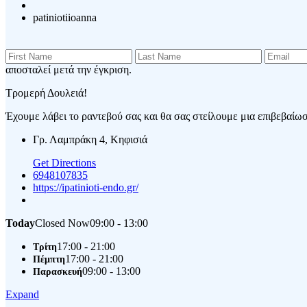
patiniotiioanna
αποσταλεί μετά την έγκριση.
Τρομερή Δουλειά!
Έχουμε λάβει το ραντεβού σας και θα σας στείλουμε μια επιβεβαίωση
Γρ. Λαμπράκη 4, Κηφισιά
Get Directions
6948107835
https://ipatinioti-endo.gr/
Today
Closed Now
09:00 - 13:00
17:00 - 21:00
Τρίτη
17:00 - 21:00
Πέμπτη
09:00 - 13:00
Παρασκευή
Expand