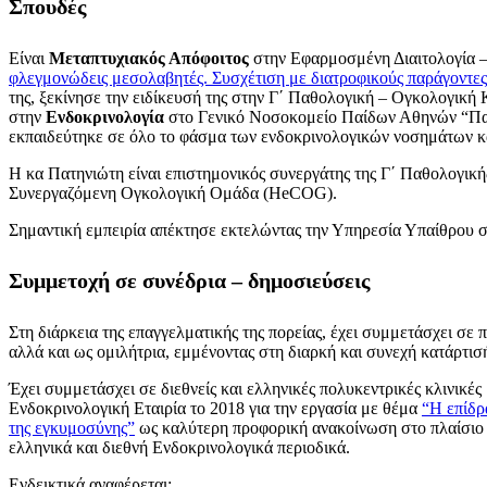
Σπουδές
Είναι
Μεταπτυχιακός Απόφοιτος
στην Εφαρμοσμένη Διαιτολογία –
φλεγμονώδεις μεσολαβητές. Συσχέτιση με διατροφικούς παράγοντες
της, ξεκίνησε την ειδίκευσή της στην Γ΄ Παθολογική – Ογκολογική
στην
Ενδοκρινολογία
στο Γενικό Νοσοκομείο Παίδων Αθηνών “Παν
εκπαιδεύτηκε σε όλο το φάσμα των ενδοκρινολογικών νοσημάτων κα
Η κα Πατηνιώτη είναι επιστημονικός συνεργάτης της Γ΄ Παθολογικ
Συνεργαζόμενη Ογκολογική Ομάδα (HeCOG).
Σημαντική εμπειρία απέκτησε εκτελώντας την Υπηρεσία Υπαίθρου 
Συμμετοχή σε συνέδρια – δημοσιεύσεις
Στη διάρκεια της επαγγελματικής της πορείας, έχει συμμετάσχει σ
αλλά και ως ομιλήτρια, εμμένοντας στη διαρκή και συνεχή κατάρτισή
Έχει συμμετάσχει σε διεθνείς και ελληνικές πολυκεντρικές κλινικές
Ενδοκρινολογική Εταιρία το 2018 για την εργασία με θέμα
“Η επίδρ
της εγκυμοσύνης”
ως καλύτερη προφορική ανακοίνωση στο πλαίσιο 
ελληνικά και διεθνή Ενδοκρινολογικά περιοδικά.
Ενδεικτικά αναφέρεται: