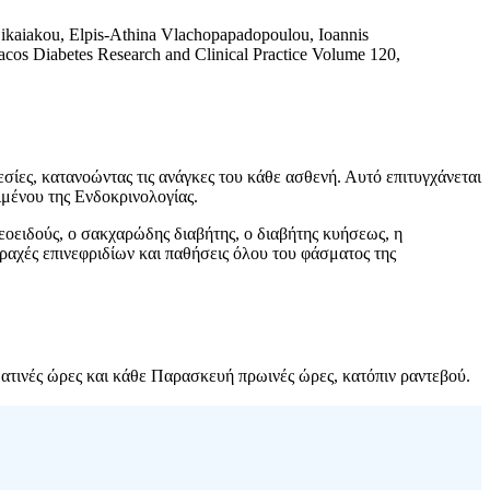
ikaiakou, Elpis-Αthina Vlachopapadopoulou, Ioannis
lacos Diabetes Research and Clinical Practice Volume 120,
εσίες, κατανοώντας τις ανάγκες του κάθε ασθενή. Αυτό επιτυγχάνεται
ιμένου της Ενδοκρινολογίας.
ρεοειδούς, ο σακχαρώδης διαβήτης, ο διαβήτης κυήσεως, η
ραχές επινεφριδίων και παθήσεις όλου του φάσματος της
ατινές ώρες και κάθε Παρασκευή πρωινές ώρες, κατόπιν ραντεβού.