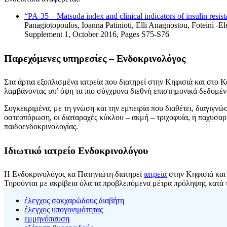
“PA-35 – Matsuda index and clinical indicators of insulin resist
Panagiotopoulos, Ioanna Patinioti, Elli Anagnostou, Foteini -
Supplement 1, October 2016, Pages S75-S76
Παρεχόμενες υπηρεσίες – Ενδοκρινολόγος
Στα άρτια εξοπλισμένα ιατρεία που διατηρεί στην Κηφισιά και στο Κ
λαμβάνοντας υπ’ όψη τα πιο σύγχρονα διεθνή επιστημονικά δεδομένα 
Συγκεκριμένα, με τη γνώση και την εμπειρία που διαθέτει, διαγιγνώ
οστεοπόρωση, οι διαταραχές κύκλου – ακμή – τριχοφυία, η παχυσαρκ
παιδοενδοκρινολογίας.
Ιδιωτικό ιατρείο Ενδοκρινολόγου
Η Ενδοκρινολόγος κα Πατηνιώτη διατηρεί
ιατρεία
στην Κηφισιά και 
Τηρούνται με ακρίβεια όλα τα προβλεπόμενα μέτρα πρόληψης κατά 
έλεγχος σακχαρώδους διαβήτη
έλεγχος υπογονιμότητας
εμμηνόπαυση