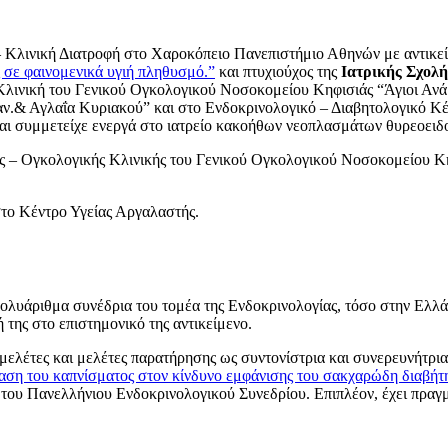
 Κλινική Διατροφή στο Χαροκόπειο Πανεπιστήμιο Αθηνών με αντικεί
 σε φαινομενικά υγιή πληθυσμό.”
και πτυχιούχος της
Ιατρικής Σχολή
 Κλινική του Γενικού Ογκολογικού Νοσοκομείου Κηφισιάς “Άγιοι Ανά
.& Αγλαΐα Κυριακού” και στο Ενδοκρινολογικό – Διαβητολογικό Κ
ι συμμετείχε ενεργά στο ιατρείο κακοήθων νεοπλασμάτων θυρεοειδο
ής – Ογκολογικής Κλινικής του Γενικού Ογκολογικού Νοσοκομείου Κη
στο Κέντρο Υγείας Αργαλαστής.
ε πολυάριθμα συνέδρια του τομέα της Ενδοκρινολογίας, τόσο στην Ελ
 της στο επιστημονικό της αντικείμενο.
 μελέτες και μελέτες παρατήρησης ως συντονίστρια και συνερευνήτρια
αση του καπνίσματος στον κίνδυνο εμφάνισης του σακχαρώδη διαβήτη
του Πανελλήνιου Ενδοκρινολογικού Συνεδρίου. Επιπλέον, έχει πραγ