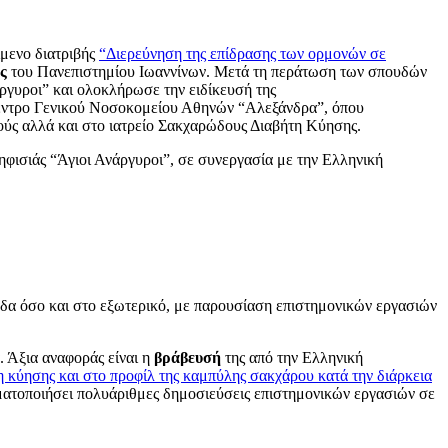
μενο διατριβής
“Διερεύνηση της επίδρασης των ορμονών σε
ς
του Πανεπιστημίου Ιωαννίνων. Μετά τη περάτωση των σπουδών
ργυροι” και ολοκλήρωσε την ειδίκευσή της
έντρο Γενικού Νοσοκομείου Αθηνών “Αλεξάνδρα”, όπου
ύς αλλά και στο ιατρείο Σακχαρώδους Διαβήτη Κύησης.
φισιάς “Άγιοι Ανάργυροι”, σε συνεργασία με την Ελληνική
λάδα όσο και στο εξωτερικό, με παρουσίαση επιστημονικών εργασιών
. Άξια αναφοράς είναι η
βράβευσή
της από την Ελληνική
 κύησης και στο προφίλ της καμπύλης σακχάρου κατά την διάρκεια
ματοποιήσει πολυάριθμες δημοσιεύσεις επιστημονικών εργασιών σε