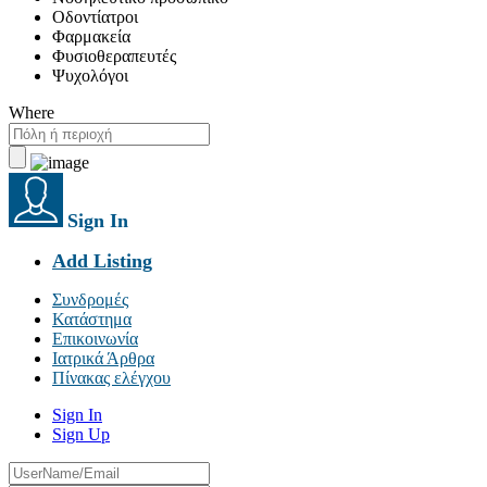
Οδοντίατροι
Φαρμακεία
Φυσιοθεραπευτές
Ψυχολόγοι
Where
Sign In
Add Listing
Συνδρομές
Κατάστημα
Επικοινωνία
Ιατρικά Άρθρα
Πίνακας ελέγχου
Sign In
Sign Up