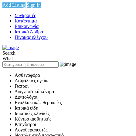
Add Listing
Sign In
Συνδρομές
Κατάστημα
Επικοινωνία
Ιατρικά Άρθρα
Πίνακας ελέγχου
Search
What
Ασθενοφόρα
Ασφάλειες υγείας
Γιατροί
Διαγνωστικά κέντρα
Διαιτολόγοι
Εναλλακτικές θεραπείες
Ιατρικά είδη
Ιδιωτικές κλινικές
Κέντρα αισθητικής
Κτηνίατροι
Λογοθεραπευτές
Νοσηλευτικό προσωπικό