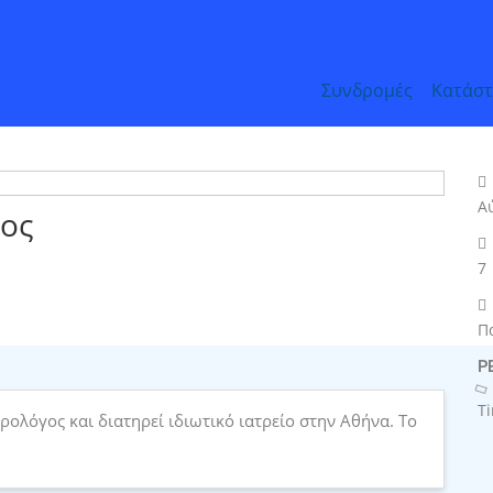
Συνδρομές
Κατάσ
Α
ος
7
Π
Ρ
T
ολόγος και διατηρεί ιδιωτικό ιατρείο στην Αθήνα. Το