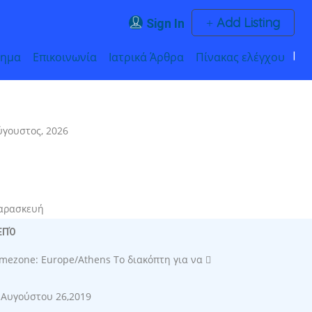
Add Listing
Sign In
τημα
Επικοινωνία
Ιατρικά Άρθρα
Πίνακας ελέγχου
ύγουστος, 2026
αρασκευή
ΕΠΌ
imezone: Europe/Athens
Το διακόπτη για να
Αυγούστου 26,2019