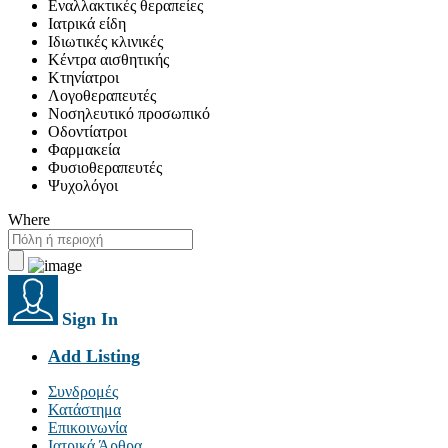
Εναλλακτικές θεραπείες
Ιατρικά είδη
Ιδιωτικές κλινικές
Κέντρα αισθητικής
Κτηνίατροι
Λογοθεραπευτές
Νοσηλευτικό προσωπικό
Οδοντίατροι
Φαρμακεία
Φυσιοθεραπευτές
Ψυχολόγοι
Where
Sign In
Add Listing
Συνδρομές
Κατάστημα
Επικοινωνία
Ιατρικά Άρθρα