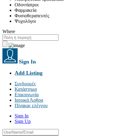
Οδοντίατροι
Φαρμακεία
Φυσιοθεραπευτές
Ψυχολόγοι
Where
Sign In
Add Listing
Συνδρομές
Κατάστημα
Επικοινωνία
Ιατρικά Άρθρα
Πίνακας ελέγχου
Sign In
Sign Up