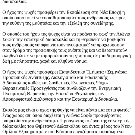
διδασκαλίας.
Ο ήχος της ψυχής προσφέρει την Εκπαίδευση στη Νέα Εποχή η
οποία αποσκοπεί να ευαισθητοποιήσει τους ανθρώπους ως προς
την ευθύνη της μαθητείας και την εξέλιξη της συνείδησης.
Ο σκοπός του ήχου της ψυχής είναι να προάγει το φως’ την Αιώνια
Σοφία’ την εσωτερική διδασκαλία και τη θεραπεία’ να βοηθήσει
τους ανθρώπους να αφυπνιστούν πνευματικά’ να προχωρήσουν
στον δρόμο της προσωπικής τους ανάπτυξης και να θεραπευτούν
αληθινά ώστε να μεταμορφώσουν τη ζωή τους σε μια δημιουργική
ζωή με πληρότητα, χαρά και αληθινό νόημα.
Ο ήχος της ψυχής προσφέρει Εκπαιδευτικά Τμήματα / Σεμινάρια
Προσωπικής Ανάπτυξης, Διαλογισμού και Εσωτερικής
Διδασκαλίας καθώς και Συνθετικές Ενεργειακές Ψυχο-
Θεραπευτικές Προσεγγίσεις που συνδυάζουν την Ενεργειακή
Πνευματική Θεραπεία, την Εσωτέρα Ψυχολογία, τον
Αποκρυφιστικό Διαλογισμό και την Εσωτερική Διδασκαλία.
Σκοπός μας είναι ο ήχος της ψυχής να είναι πάντα μια εστία φωτός’
ένας χώρος απ’ όπου διαχέεται η Αιώνια Σοφία προσφέροντας
υπηρεσία στην ανθρωπότητα. Προάγοντας το έργο της εσωτερικής
διδασκαλίας του Θιβετανού Διδασκάλου και όντας μέρος του Νέου
Ομίλου Εξυπηρετητών του Κόσμου εργαζόμαστε αφοσιωμένα