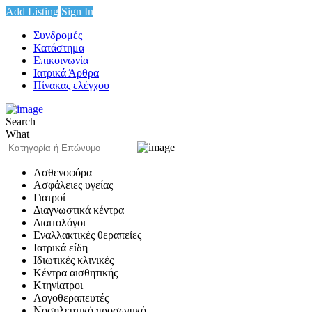
Add Listing
Sign In
Συνδρομές
Κατάστημα
Επικοινωνία
Ιατρικά Άρθρα
Πίνακας ελέγχου
Search
What
Ασθενοφόρα
Ασφάλειες υγείας
Γιατροί
Διαγνωστικά κέντρα
Διαιτολόγοι
Εναλλακτικές θεραπείες
Ιατρικά είδη
Ιδιωτικές κλινικές
Κέντρα αισθητικής
Κτηνίατροι
Λογοθεραπευτές
Νοσηλευτικό προσωπικό