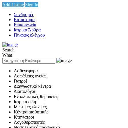
Add Listing
Sign In
Συνδρομές
Κατάστημα
Επικοινωνία
Ιατρικά Άρθρα
Πίνακας ελέγχου
Search
What
Ασθενοφόρα
Ασφάλειες υγείας
Γιατροί
Διαγνωστικά κέντρα
Διαιτολόγοι
Εναλλακτικές θεραπείες
Ιατρικά είδη
Ιδιωτικές κλινικές
Κέντρα αισθητικής
Κτηνίατροι
Λογοθεραπευτές
Νοσηλευτικό προσωπικό