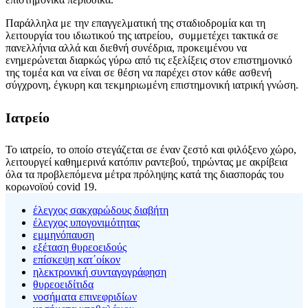
Παράλληλα με την επαγγελματική της σταδιοδρομία και τη
λειτουργία του ιδιωτικού της ιατρείου, συμμετέχει τακτικά σε
πανελλήνια αλλά και διεθνή συνέδρια, προκειμένου να
ενημερώνεται διαρκώς γύρω από τις εξελίξεις στον επιστημονικό
της τομέα και να είναι σε θέση να παρέχει στον κάθε ασθενή
σύγχρονη, έγκυρη και τεκμηριωμένη επιστημονική ιατρική γνώση.
Ιατρείο
Το ιατρείο, το οποίο στεγάζεται σε έναν ζεστό και φιλόξενο χώρο,
λειτουργεί καθημερινά κατόπιν ραντεβού, τηρώντας με ακρίβεια
όλα τα προβλεπόμενα μέτρα πρόληψης κατά της διασποράς του
κορωνοϊού covid 19.
έλεγχος σακχαρώδους διαβήτη
έλεγχος υπογονιμότητας
εμμηνόπαυση
εξέταση θυρεοειδούς
επίσκεψη κατ΄οίκον
ηλεκτρονική συνταγογράφηση
θυρεοειδίτιδα
νοσήματα επινεφριδίων