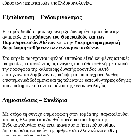
εύρος των περιστατικών της Ενδοκρινολογίας.
Εξειδίκευση – Ενδοκρινολόγος
Η ιατρός διαθέτει μακρόχρονη εξειδικευμένη εμπειρία στην
αντιμετώπιση
παθήσεων του Θυρεοειδούς και των
Παραθυρεοειδών Αδένων
και στην
Υπερηχοτομογραφική
διερεύνηση παθήσεων των ενδοκρινών αδένων.
Στο ιατρείο παρέχονται υψηλού επιπέδου εξειδικευμένες ιατρικές
υπηρεσίες, κατανοώντας τις ανάγκες του κάθε ασθενή, με σκοπό
την προσφορά της καλύτερης δυνατής φροντίδας. Αυτό
επιτυγχάνεται λαμβάνοντας υπ’ όψη τα πιο σύγχρονα διεθνή
επιστημονικά δεδομένα και τις τελευταίες κατευθυντήριες οδηγίες
του επιστημονικού αντικειμένου της ενδοκρινολογίας.
Δημοσιεύσεις – Συνέδρια
Με στόχο τη συνεχή επιμόρφωση στον τομέα της, παρακολουθεί
τακτικά, Ελληνικά και Διεθνή συνέδρια του Τομέα της
Ενδοκρινολογίας, ενώ έχει πραγματοποιήσει πολυάριθμες
δημοσιεύσεις ιατρικών της άρθρων σε ελληνικά και διεθνή
επιστημονικά περιοδικά.