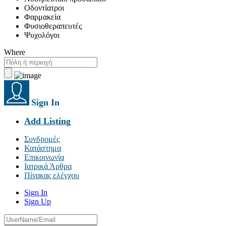
Οδοντίατροι
Φαρμακεία
Φυσιοθεραπευτές
Ψυχολόγοι
Where
Sign In
Add Listing
Συνδρομές
Κατάστημα
Επικοινωνία
Ιατρικά Άρθρα
Πίνακας ελέγχου
Sign In
Sign Up