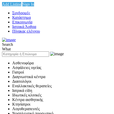
Add Listing
Sign In
Συνδρομές
Κατάστημα
Επικοινωνία
Ιατρικά Άρθρα
Πίνακας ελέγχου
Search
What
Ασθενοφόρα
Ασφάλειες υγείας
Γιατροί
Διαγνωστικά κέντρα
Διαιτολόγοι
Εναλλακτικές θεραπείες
Ιατρικά είδη
Ιδιωτικές κλινικές
Κέντρα αισθητικής
Κτηνίατροι
Λογοθεραπευτές
Νοσηλευτικό προσωπικό