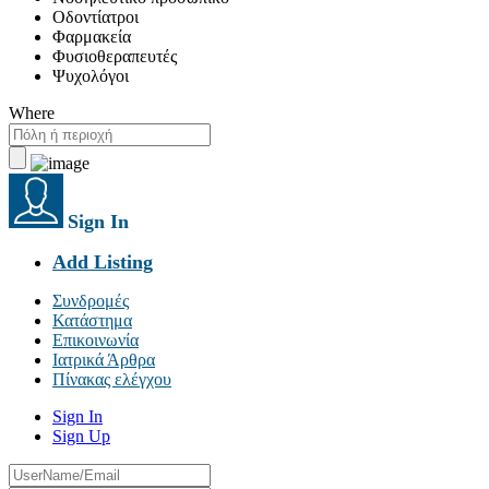
Οδοντίατροι
Φαρμακεία
Φυσιοθεραπευτές
Ψυχολόγοι
Where
Sign In
Add Listing
Συνδρομές
Κατάστημα
Επικοινωνία
Ιατρικά Άρθρα
Πίνακας ελέγχου
Sign In
Sign Up