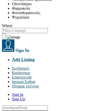
Οδοντίατροι
Φαρμακεία
Φυσιοθεραπευτές
Ψυχολόγοι
Where
Sign In
Add Listing
Συνδρομές
Κατάστημα
Επικοινωνία
Ιατρικά Άρθρα
Πίνακας ελέγχου
Sign In
Sign Up