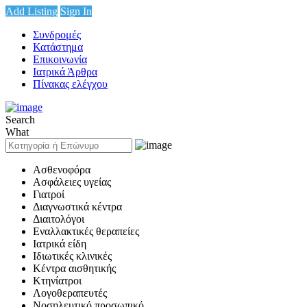
Add Listing
Sign In
Συνδρομές
Κατάστημα
Επικοινωνία
Ιατρικά Άρθρα
Πίνακας ελέγχου
Search
What
Ασθενοφόρα
Ασφάλειες υγείας
Γιατροί
Διαγνωστικά κέντρα
Διαιτολόγοι
Εναλλακτικές θεραπείες
Ιατρικά είδη
Ιδιωτικές κλινικές
Κέντρα αισθητικής
Κτηνίατροι
Λογοθεραπευτές
Νοσηλευτικό προσωπικό